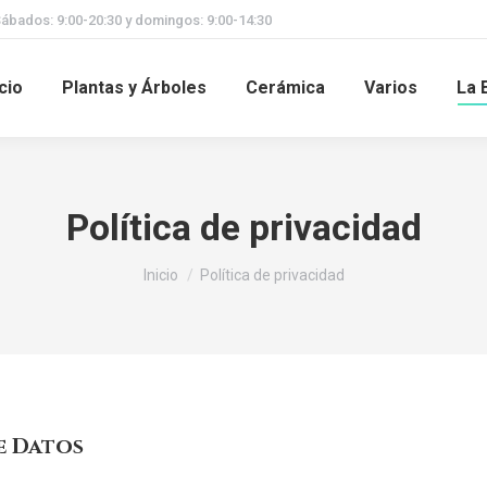
Sábados: 9:00-20:30 y domingos: 9:00-14:30
icio
Plantas y Árboles
Cerámica
Varios
La 
Política de privacidad
Estás aquí:
Inicio
Política de privacidad
e Datos