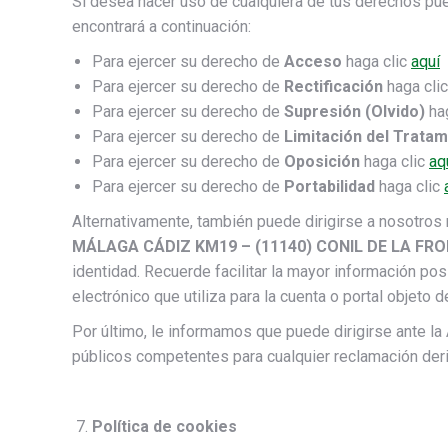
Si desea hacer uso de cualquiera de tus derechos pue
encontrará a continuación:
Para ejercer su derecho de
Acceso
haga clic
aquí
Para ejercer su derecho de
Rectificación
haga cli
Para ejercer su derecho de
Supresión (Olvido)
ha
Para ejercer su derecho de
Limitación del Trata
Para ejercer su derecho de
Oposición
haga clic
aq
Para ejercer su derecho de
Portabilidad
haga clic
Alternativamente, también puede dirigirse a nosotros 
MÁLAGA CÁDIZ KM19 – (11140) CONIL DE LA FR
identidad. Recuerde facilitar la mayor información pos
electrónico que utiliza para la cuenta o portal objeto de
Por último, le informamos que puede dirigirse ante 
públicos competentes para cualquier reclamación deri
Política de cookies