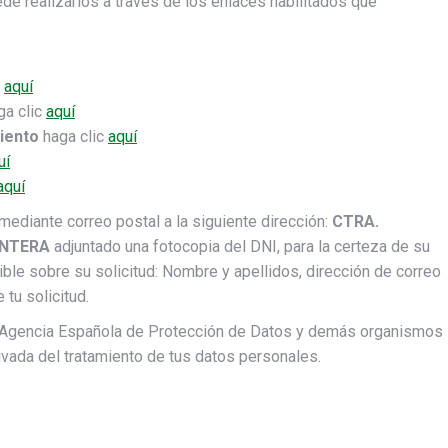
de realizarlos a través de los enlaces habilitados que
c
aquí
ga clic
aquí
miento
haga clic
aquí
uí
aquí
mediante correo postal a la siguiente dirección:
CTRA.
ONTERA
adjuntado una fotocopia del DNI, para la certeza de su
ible sobre su solicitud: Nombre y apellidos, dirección de correo
 tu solicitud.
la Agencia Española de Protección de Datos y demás organismos
vada del tratamiento de tus datos personales.