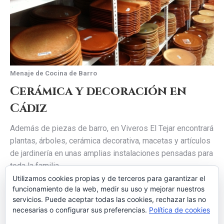
Menaje de Cocina de Barro
Cerámica y decoración en
Cádiz
Además de piezas de barro, en Viveros El Tejar encontrará
plantas, árboles, cerámica decorativa, macetas y artículos
de jardinería en unas amplias instalaciones pensadas para
toda la familia.
Utilizamos cookies propias y de terceros para garantizar el
Visítenos en
El Colorado (Conil de la Frontera, Cádiz)
,
funcionamiento de la web, medir su uso y mejorar nuestros
en la Carretera Cádiz-Málaga Km. 19,800, y descubra una
servicios. Puede aceptar todas las cookies, rechazar las no
gran variedad de artículos de barro y cerámica tradicional.
necesarias o configurar sus preferencias.
Política de cookies