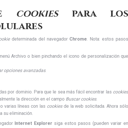
 de
cookies
para lo
olulares
ookie
determinada del navegador
Chrome
. Nota: estos paso
menú Archivo o bien pinchando el icono de personalización qu
ar opciones avanzadas
.
as por dominio. Para que le sea más fácil encontrar las
cookie
talmente la dirección en el campo
Buscar cookies
.
 o varias líneas con las
cookies
de la web solicitada. Ahora sól
a su eliminación.
egador
Internet Explorer
siga estos pasos (pueden variar e