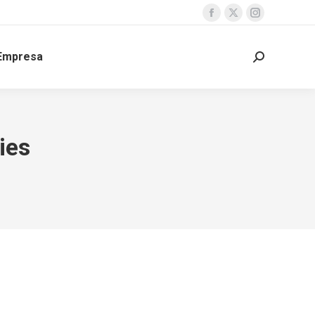
Facebook
X
Instagram
page
page
page
Empresa
opens
opens
opens
Buscar:
in
in
in
new
new
new
window
window
window
ies