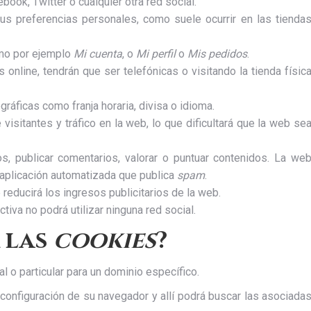
ok, Twitter o cualquier otra red social.
us preferencias personales, como suele ocurrir en las tienda
omo por ejemplo
Mi cuenta
, o
Mi perfil
o
Mis pedidos
.
 online, tendrán que ser telefónicas o visitando la tienda físic
ráficas como franja horaria, divisa o idioma.
 visitantes y tráfico en la web, lo que dificultará que la web se
os, publicar comentarios, valorar o puntuar contenidos. La we
aplicación automatizada que publica
spam
.
reducirá los ingresos publicitarios de la web.
activa no podrá utilizar ninguna red social.
 las
cookies
?
l o particular para un dominio específico.
 configuración de su navegador y allí podrá buscar las asociada