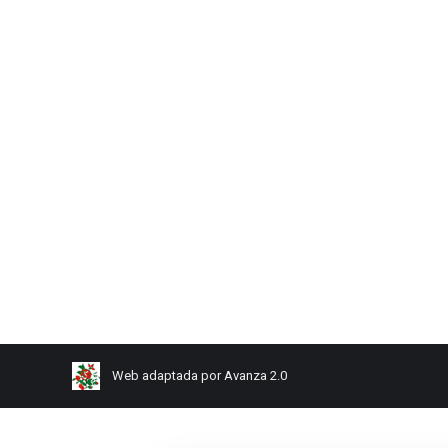
Plantas
Por
Administrador Web
22/02/2013
1 comentario
A continuación le comentamos algunos
consejos que se deben tener en cuenta a la
hora de cuidar las plantas de interior. Son
consejos que pueden servir para cualquier
variedad, si bien, cada especie puede requerir
unas condiciones especiales que debe tener en
cuenta. Riego, hay que tener en cuenta que a
veces es más perjudicial…
Web adaptada por Avanza 2.0