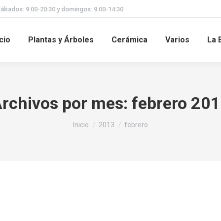
Sábados: 9:00-20:30 y domingos: 9:00-14:30
icio
Plantas y Árboles
Cerámica
Varios
La 
rchivos por mes:
febrero 20
Estás aquí:
Inicio
2013
febrero