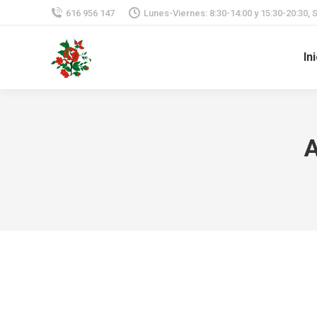
616 956 147
Lunes-Viernes: 8:30-14:00 y 15:30-20:30, 
In
A
Cuidado plantas de interior